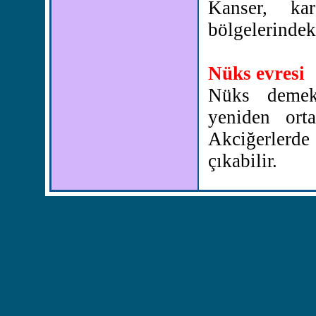
Kanser, ka
bölgelerindek
Nüks evresi
Nüks demek,
yeniden ort
Akciğerlerde
çıkabilir.