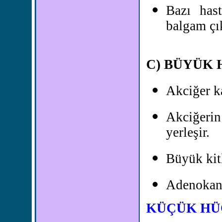
Bazı has
balgam çı
C) BÜYÜK 
Akciğer k
Akciğeri
yerleşir.
Büyük kitl
Adenokans
KÜÇÜK HÜ