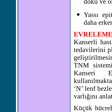
doku ve or
Yassı epi
daha erken
EVRELEM
Kanserli hast
tedavilerini 
geliştirilmesi
TNM sistemi 
Kanseri E
kullanılmakt
‘N’ lenf bezl
varlığını anlat
Küçük hücreli