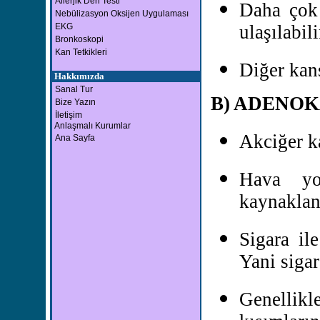
Allerjik Deri Testi
Daha çok 
Nebülizasyon Oksijen Uygulaması
EKG
ulaşılabili
Bronkoskopi
Kan Tetkikleri
Diğer kans
Hakkımızda
Sanal Tur
B) ADENO
Bize Yazın
İletişim
Anlaşmalı Kurumlar
Akciğer k
Ana Sayfa
Hava yol
kaynaklan
Sigara ile
Yani sigar
Genellik