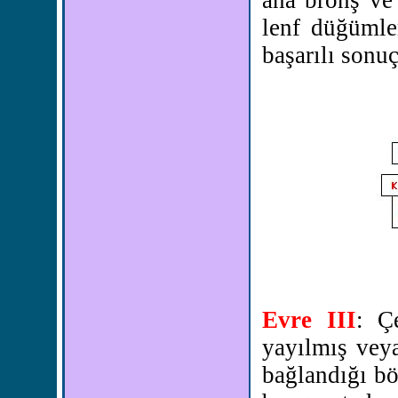
ana bronş ve 
lenf düğümler
başarılı sonuç
Evre III
: Ç
yayılmış vey
bağlandığı bö