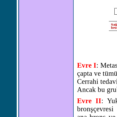
Evre I
: Meta
çapta ve tümü
Cerrahi tedav
Ancak bu grub
Evre II
: Yuk
bronşçevresi 