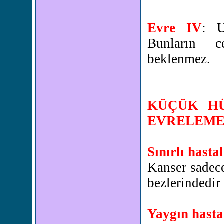
Evre IV
: U
Bunların c
beklenmez.
KÜÇÜK HÜ
EVRELEM
Sınırlı hasta
Kanser sadece
bezlerindedir 
Yaygın hasta