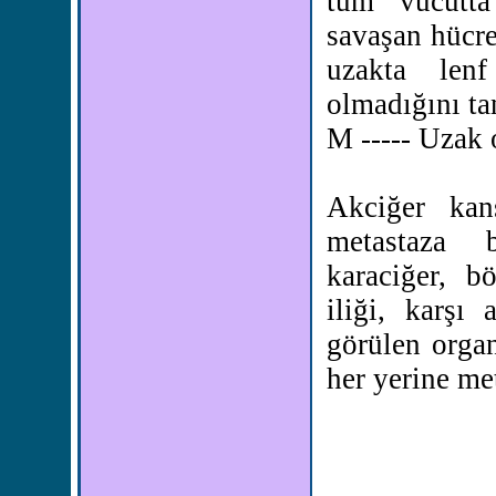
tüm vücutta
savaşan hücre
uzakta len
olmadığını ta
M ----- Uzak 
Akciğer kans
metastaza 
karaciğer, b
iliği, karşı
görülen organ
her yerine met