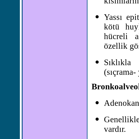
kısımların
Yassı epi
kötü huy
hücreli 
özellik gös
Sıklıkla
(sıçrama- 
Bronkoalveo
Adenokanse
Genellikl
vardır.