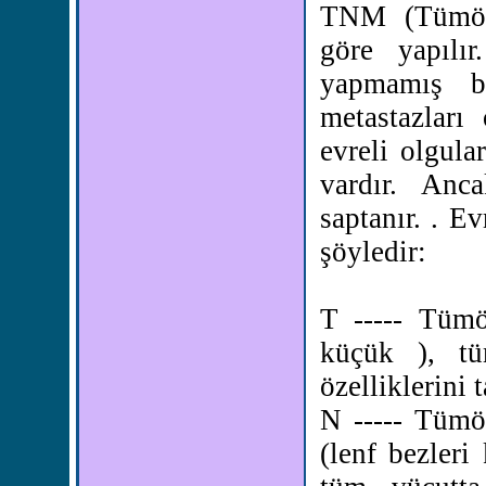
TNM (Tümör,
göre yapılı
yapmamış b
metastazları
evreli olgula
vardır. Anc
saptanır. . Ev
şöyledir:
T ----- Tüm
küçük ), t
özelliklerini 
N ----- Tümö
(lenf bezleri