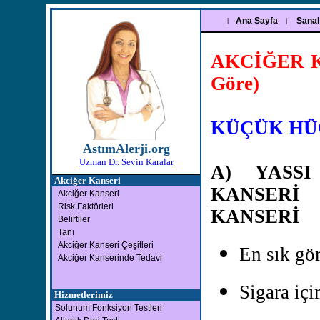
Ana Sayfa
Sanal
|
|
AKCİĞER K
Göre)
KÜÇÜK HÜC
AstımAlerji.org
Uzman Dr. Sevin Karalar
A) YASS
Akciğer Kanseri
KANSERİ
Akciğer Kanseri
Risk Faktörleri
KANSERİ
Belirtiler
Tanı
Akciğer Kanseri Çeşitleri
En sık gö
Akciğer Kanserinde Tedavi
Sigara içim
Hizmetlerimiz
Solunum Fonksiyon Testleri